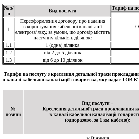
№ з/
Тариф на по
Вид послуги
п
Переоформлення договору про надання
в користування кабельної каналізації
О
1
електрозв’язку, за умови, що договір містить
наступну кількість ділянок:
1.1
1 (одна) ділянка
1.2
від 2 до 5 ділянок
1.3
від 6 до 10 ділянок
Тарифи на послугу з креслення детальної траси прокладан
в каналі кабельної каналізації товариства, яку надає ТОВ
Вид послуги –
№
Креслення детальної траси прокладання 
позиції
в каналі кабельної каналізації товарис
(одноразово, за 1 км кабелю):
1
м.Вінниця