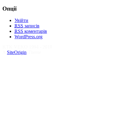
Опції
Увійти
RSS
записів
RSS
коментарів
WordPress.org
KTK VEKO 1994 - 2018
A
SiteOrigin
Theme