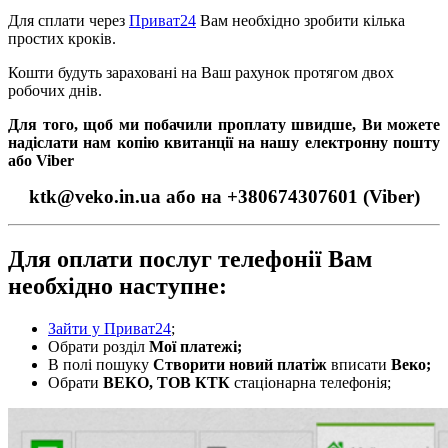
Для сплати через
Приват24
Вам необхідно зробити кілька
простих кроків.
Кошти будуть зараховані на Ваш рахунок протягом двох
робочих днів.
Для того, щоб ми побачили проплату швидше, Ви можете
надіслати нам копію квитанції на нашу електронну пошту
або Viber
ktk@veko.in.ua або на +380674307601 (Viber)
Для оплати послуг телефонії Вам
необхідно наступне:
Зайти у Приват24
;
Обрати розділ
Мої платежі;
В полі пошуку
Створити новий платіж
вписати
Веко;
Обрати
ВЕКО, ТОВ КТК
стаціонарна телефонія;