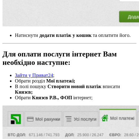
Натиснути
додати платіж у кошик
та оплатити його.
Для оплати послуги інтернет Вам
необхідно наступне:
Зайти у Приват24
;
Обрати розділ
Мої платежі;
В полі пошуку
Створити новий платіж
вписати
Князєв;
Обрати
Князєв Р.В., ФОП
інтернет;