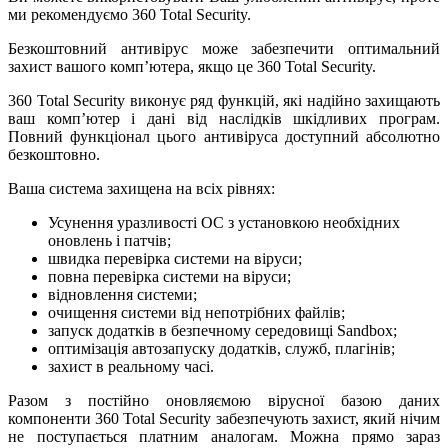
ми рекомендуємо 360 Total Security.
Безкоштовний антивірус може забезпечити оптимальний
захист вашого комп’ютера, якщо це 360 Total Security.
360 Total Security виконує ряд функцій, які надійно захищають
ваш комп’ютер і дані від наслідків шкідливих програм.
Повний функціонал цього антивіруса доступний абсолютно
безкоштовно.
Ваша система захищена на всіх рівнях:
Усунення уразливості ОС з установкою необхідних
оновлень і патчів;
швидка перевірка системи на віруси;
повна перевірка системи на віруси;
відновлення системи;
очищення системи від непотрібних файлів;
запуск додатків в безпечному середовищі Sandbox;
оптимізація автозапуску додатків, служб, плагінів;
захист в реальному часі.
Разом з постійно оновляємою вірусної базою даних
компоненти 360 Total Security забезпечують захист, який нічим
не поступається платним аналогам. Можна прямо зараз